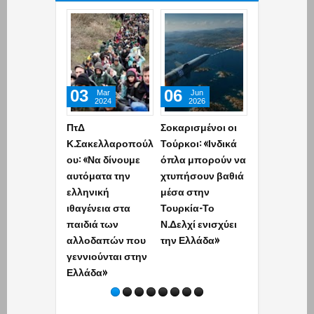
03
06
03
Mar
Jun
Jun
2024
2026
2026
ΠτΔ
Σοκαρισμένοι οι
Το απόρρητ
Κ.Σακελλαροπούλ
Τούρκοι: «Ινδικά
δόγμα της
ου: «Να δίνουμε
όπλα μπορούν να
Άγκυρας: Τι
αυτόματα την
χτυπήσουν βαθιά
αποκαλύπτε
ελληνική
μέσα στην
έκθεση της
ιθαγένεια στα
Τουρκία-Το
Τουρκικής
παιδιά των
Ν.Δελχί ενισχύει
Ακαδημίας
αλλοδαπών που
την Ελλάδα»
Πληροφοριώ
γεννιούνται στην
Ελλάδα και
Ελλάδα»
Ισραήλ (video