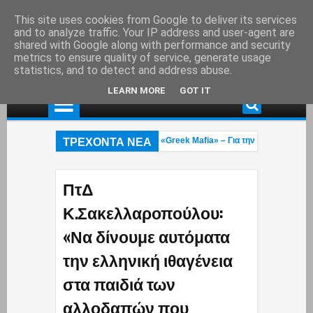
This site uses cookies from Google to deliver its services
and to analyze traffic. Your IP address and user-agent are
shared with Google along with performance and security
metrics to ensure quality of service, generate usage
statistics, and to detect and address abuse.
LEARN MORE
GOT IT
ΤΡΕΧΟΝΤΑ ΝΕΑ
υνελήφθη στη Γερμανία εκτελεστής της «Greek Mafia» – Για την δολοφνία Ε.Ζ
ο πυροσβέστες 23 και 27 ετών κάηκαν στην φωτιά που μαίνεται στο Ρέθυμνο: 
ννα Κουρουπού: Ανάρτηση «κόλαφος» για την υπόθεση Σταύρου Γεωργίου – Η 
ΠτΔ
Κ.Σακελλαροπούλου:
«Να δίνουμε αυτόματα
την ελληνική ιθαγένεια
στα παιδιά των
αλλοδαπών που