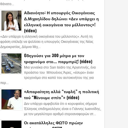
θάνατο...
Αδιανόητο: Η υπουργός Οικογένειας
Δ.Μιχαηλίδου δηλώνει «Δεν υπάρχει η
ελληνική οικογένεια του μέλλοντος»!
(video)
«Δεν υπάρχει η ελληνική οικογένεια του μέλλοντος». Αυτή τη
φράση επέλεξε να ψελλίσει η υπουργός Οικογένειας της Νέας
Δημοκρατίας, Δόμνα Μιχ...
Oδηγούσε για 300 μέτρα με τον
τροχονόμο στο... παρμπρίζ! (video)
Μια γυναίκα στο San Isidro της Αργεντινής, ένα
προάστιο του Μπουένος Άιρες, «έσυρε» έναν
τροχονόμο στο καπό του αυτοκινήτου της για
περ...
«Απαραίτητη αλλά “τυφλή” η πολιτική
τού “Mένουμε σπίτι”» (video)
Δεν υπάρχει αμφιβολία ότι ο κορυφαίος σήμερα
Έλληνας επιδημιολόγος είναι ο Γιάννης Ιωαννίδης,
με τον μεγαλύτερο αριθμό ετεροαναφορών στ...
Οι ακατάλληλες ΦΩΤΟ πρώην