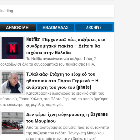
loading...
ΔΗΜΟΦΙΛΗ
ΕΒΔΟΜΑΔΑΣ
ARCHIVE
Netflix: «Έρχονται» νέες αυξήσεις στα
συνδρομητικά πακέτα – Δείτε τι θα
ισχύσει στην Ελλάδα
Το Netflix ανακοίνωσε νέα αύξηση 1 έως 2
δολαρίων σε όλα τα συνδρομητικά του πακέτα στις ΗΠΑ.
Τ.Χαλκιάς: Στάχτη το εξοχικό του
ηθοποιού στο Πόρτο Γερμενό – Η
ανάρτηση του γιου του (photo)
Καταστράφηκε ολοσχερώς το εξοχικό σπίτι του
ηθοποιού, Τάσου Χαλκιά, στο Πόρτο Γερμενό, το οποίο βρέθηκε
στο επίκεντρο της μεγάλης πυρκαγιάς...
Δεν φέρει ίχνη σύγκρουσης η Cayenne
του Μαυρίκου
Από τις φωτογραφίες φαίνεται πως το αυτοκίνητο
της συζύγου του εκδότη Παναγιώτη Μαυρίκου
μέσα στο οποίο φαίνεται να βρήκε τραγικό