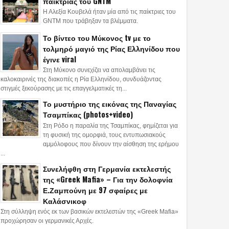
παίκτριας του GNTM
Η Αλεξία Κουβελά ήταν μία από τις παίκτριες του
GNTM που τράβηξαν τα βλέμματα.
Το βίντεο του Μύκονος tv με το
τολμηρό μαγιό της Ρίας Ελληνίδου που
έγινε viral
Στη Μύκονο συνεχίζει να απολαμβάνει τις
καλοκαιρινές της διακοπές η Ρία Ελληνίδου, συνδυάζοντας
στιγμές ξεκούρασης με τις επαγγελματικές τη...
Το μυστήριο της εικόνας της Παναγίας
Τσαμπίκας (photos+video)
Στη Ρόδο η παραλία της Τσαμπίκας, φημίζεται για
02
06
Jul
Jun
May
τη φυσική της ομορφιά, τους εντυπωσιακούς
2026
2026
2026
αμμόλοφους που δίνουν την αίσθηση της ερήμου
...
πυροσβέστες 23 και
«Έφυγε» από τη ζωή σε
Επεισοδιακή κ
τών κάηκαν στην
ηλικία 75 ετών ο
στην Αθήνα: 4
Συνελήφθη στη Γερμανία εκτελεστής
της «Greek Mafia» – Για την δολοφνία
 που μαίνεται στο
δημοσιογράφος και
οδηγός έκανε 
Ε.Ζαμπούνη με 97 σφαίρες με
μνο: Εγκλωβίστηκαν
πρώην βουλευτής Νάσος
και συγκρούστ
Καλάσνικοφ
πυροσβεστικό όχημα
Αθανασίου
περιπολικό
Στη σύλληψη ενός εκ των βασικών εκτελεστών της «Greek Mafia»
os)
προχώρησαν οι γερμανικές Αρχές.