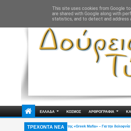
ΔΗΜΟΣΙΑ ΤΑΞΗ
ΕΓΚΛΗΜΑΤΙΚΟΤΗΤΑ
ΦΑΚΕΛΩΜΑΤΑ
ΑΠΟΨΕ
This site uses cookies from Google to 
are shared with Google along with per
statistics, and to detect and address 
ΕΛΛΑΔΑ
ΚΟΣΜΟΣ
ΑΡΘΡΟΓΡΑΦΙΑ
ΚΑ
ΤΡΕΧΟΝΤΑ ΝΕΑ
υνελήφθη στη Γερμανία εκτελεστής της «Greek Mafia» – Για την δολοφνία Ε.Ζ