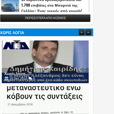
1.700 επιβάτες στο Μπορντό της
Γαλλίας: Ένας νεκρός από νοροϊό!
13
May
2026
0
ΠΕΡΙΣΣΟΤΕΡΑ ΑΠΟ ΚΟΣΜΟΣ
Η Τουρκία αποκάλυψε την κατασκευή
του διηπειρωτικού πυραύλου
Yildirimhan ακτίνας δράσης 6.000 χλμ.!
ΧΩΡΙΣ ΛΟΓΙΑ
(video)
06
May
2026
0
Πυρά στο δείπνο ανταποκριτών του
Λευκού Οίκου - Απομακρύνθηκε ο
Τραμπ
26
Apr
2026
0
Χωρίς λόγια...!!!
16
Oct
2019
0