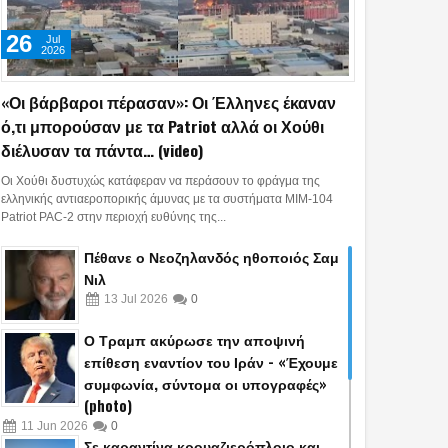
26
Jul
2026
«Οι βάρβαροι πέρασαν»: Οι Έλληνες έκαναν
ό,τι μπορούσαν με τα Patriot αλλά οι Χούθι
διέλυσαν τα πάντα… (video)
Οι Χούθι δυστυχώς κατάφεραν να περάσουν το φράγμα της
ελληνικής αντιαεροπορικής άμυνας με τα συστήματα MIM-104
Patriot PAC-2 στην περιοχή ευθύνης της...
Πέθανε ο Νεοζηλανδός ηθοποιός Σαμ
Νιλ
13
Jul
2026
0
Ο Τραμπ ακύρωσε την αποψινή
επίθεση εναντίον του Ιράν - «Έχουμε
συμφωνία, σύντομα οι υπογραφές»
(photo)
11
Jun
2026
0
Σε καραντίνα κρουαζιερόπλοιο και