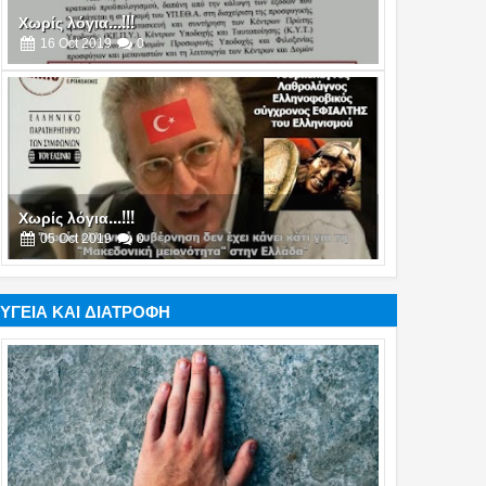
Χωρίς λόγια...!!!
05
Oct
2019
0
Χωρίς λόγια...!!!
17
Jul
2019
0
ΥΓΕΙΑ ΚΑΙ ΔΙΑΤΡΟΦΗ
Χωρίς λόγια...!!!
16
Jul
2019
0