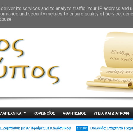
ΙΣ
ΤΕΧΝΟΛΟΓΙΑ
ΧΩΡΙΣ ΛΟΓΙΑ
deliver its services and to analyze traffic. Your IP address and 
formance and security metrics to ensure quality of service, gen
abuse.
ΛΛΙΤΕΧΝΙΚΑ
ΚΟΡΩΝΟΪΟΣ
ΑΘΛΗΤΙΣΜΟΣ
ΥΓΕΙΑ ΚΑΙ ΔΙΑΤΡΟΦΗ
αμπούνη με 97 σφαίρες με Καλάσνικοφ
Τ.Χαλκιάς: Στάχτη το εξοχικό τ
2:34 PM