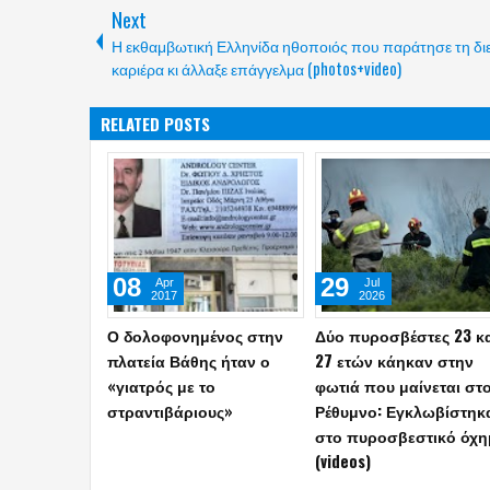
Next
Η εκθαμβωτική Ελληνίδα ηθοποιός που παράτησε τη δι
καριέρα κι άλλαξε επάγγελμα (photos+video)
RELATED POSTS
05
01
May
Apr
2026
2026
Καβάλα: Αυτά ήταν τα
Αμπελόκηποι: CEO
τελευταία λόγια του
γνωστής εταιρείας είχε
44χρονου αστυνομικού
κατσίκια και τις κότες σ
πριν βάλει τέλος στη ζωή
ταράτσα 16ου ορόφου
του
(video)