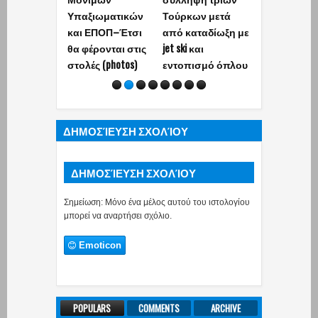
Υπαξιωματικών
Τούρκων μετά
εν’ ενεργεία
και ΕΠΟΠ–Έτσι
από καταδίωξη με
ασκεί ιδιωτι
θα φέρονται στις
jet ski και
έργο ή εργα
στολές (photos)
εντοπισμό όπλου
Ποιοι εξαιρο
ΔΗΜΟΣΊΕΥΣΗ ΣΧΟΛΊΟΥ
ΔΗΜΟΣΊΕΥΣΗ ΣΧΟΛΊΟΥ
Σημείωση: Μόνο ένα μέλος αυτού του ιστολογίου
μπορεί να αναρτήσει σχόλιο.
Emoticon
POPULARS
COMMENTS
ARCHIVE