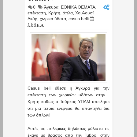
0
Άγκυρα
,
ΕΘΝΙΚΑ ΘΕΜΑΤΑ
,
επέκταση
,
Κρήτη
,
όπλα
,
Χουλουσί
Ακάρ
,
χωρικά ύδατα
,
casus belli
1:54 μ.μ.
Casus belli έθεσε η Άγκυρα για την
επέκταση των χωρικών υδάτων στην…
Κρήτη καθώς ο Τούρκος ΥΠΑΜ απείλησε
ότι μία τέτοια ενέργεια θα απαντηθεί δια
των όπλων!
Αυτές τις πολεμικές δηλώσεις μάλιστα τις
έκανε με θράσος από την Ίμβρο, στην