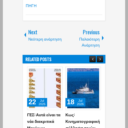
ΠΗΓΗ
Next
Previous
Νεότερη ανάρτηση
Παλαιότερη
Ανάρτηση
RELATED POSTS
22
18
13
Jul
Jul
Jul
2026
2026
2026
ΓΕΣ: Αυτά είναι τα
Κως:
ΓΕΣ:
νέα διακριτικά
Κινηματογραφική
Απαγορεύετ
Μονίμων
σύλληψη τριών
ρητά Στρατι