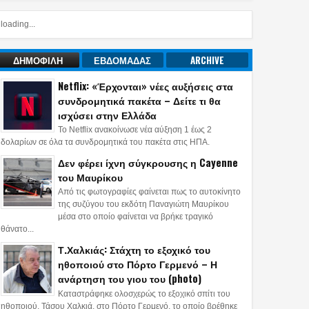
loading...
ΔΗΜΟΦΙΛΗ
ΕΒΔΟΜΑΔΑΣ
ARCHIVE
Netflix: «Έρχονται» νέες αυξήσεις στα
συνδρομητικά πακέτα – Δείτε τι θα
ισχύσει στην Ελλάδα
Το Netflix ανακοίνωσε νέα αύξηση 1 έως 2
δολαρίων σε όλα τα συνδρομητικά του πακέτα στις ΗΠΑ.
Δεν φέρει ίχνη σύγκρουσης η Cayenne
του Μαυρίκου
Από τις φωτογραφίες φαίνεται πως το αυτοκίνητο
της συζύγου του εκδότη Παναγιώτη Μαυρίκου
μέσα στο οποίο φαίνεται να βρήκε τραγικό
θάνατο...
Τ.Χαλκιάς: Στάχτη το εξοχικό του
ηθοποιού στο Πόρτο Γερμενό – Η
ανάρτηση του γιου του (photo)
Καταστράφηκε ολοσχερώς το εξοχικό σπίτι του
ηθοποιού, Τάσου Χαλκιά, στο Πόρτο Γερμενό, το οποίο βρέθηκε