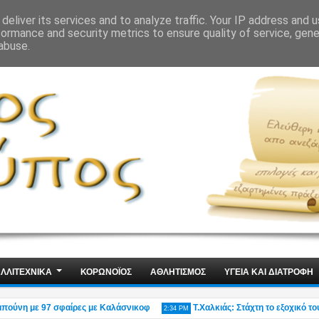
ΙΣ
ΤΕΧΝΟΛΟΓΙΑ
ΧΩΡΙΣ ΛΟΓΙΑ
deliver its services and to analyze traffic. Your IP address and 
formance and security metrics to ensure quality of service, gen
abuse.
ΛΛΙΤΕΧΝΙΚΑ
ΚΟΡΩΝΟΪΟΣ
ΑΘΛΗΤΙΣΜΟΣ
ΥΓΕΙΑ ΚΑΙ ΔΙΑΤΡΟΦΗ
νη με 97 σφαίρες με Καλάσνικοφ
Τ.Χαλκιάς: Στάχτη το εξοχικό του ηθ
2:34 PM