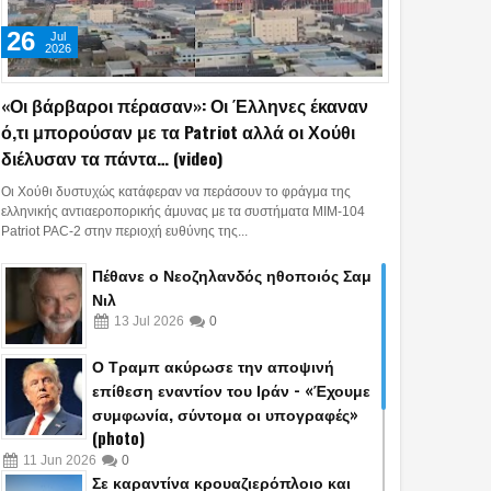
26
Jul
2026
«Οι βάρβαροι πέρασαν»: Οι Έλληνες έκαναν
ό,τι μπορούσαν με τα Patriot αλλά οι Χούθι
διέλυσαν τα πάντα… (video)
Οι Χούθι δυστυχώς κατάφεραν να περάσουν το φράγμα της
ελληνικής αντιαεροπορικής άμυνας με τα συστήματα MIM-104
Patriot PAC-2 στην περιοχή ευθύνης της...
Πέθανε ο Νεοζηλανδός ηθοποιός Σαμ
Νιλ
13
Jul
2026
0
Ο Τραμπ ακύρωσε την αποψινή
επίθεση εναντίον του Ιράν - «Έχουμε
συμφωνία, σύντομα οι υπογραφές»
(photo)
11
Jun
2026
0
Σε καραντίνα κρουαζιερόπλοιο και