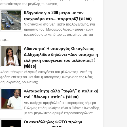
στο επίκεντρο της μεγάλης πυρκαγιάς...
Oδηγούσε για 300 μέτρα με τον
τροχονόμο στο... παρμπρίζ! (video)
Μια γυναίκα στο San Isidro της Αργεντινής, ένα
προάστιο του Μπουένος Άιρες, «έσυρε» έναν
τροχονόμο στο καπό του αυτοκινήτου της για
περ...
Αδιανόητο: Η υπουργός Οικογένειας
Δ.Μιχαηλίδου δηλώνει «Δεν υπάρχει η
ελληνική οικογένεια του μέλλοντος»!
(video)
«Δεν υπάρχει η ελληνική οικογένεια του μέλλοντος». Αυτή τη
φράση επέλεξε να ψελλίσει η υπουργός Οικογένειας της Νέας
Δημοκρατίας, Δόμνα Μιχ...
«Απαραίτητη αλλά “τυφλή” η πολιτική
τού “Mένουμε σπίτι”» (video)
Δεν υπάρχει αμφιβολία ότι ο κορυφαίος σήμερα
Έλληνας επιδημιολόγος είναι ο Γιάννης Ιωαννίδης,
με τον μεγαλύτερο αριθμό ετεροαναφορών στ...
Οι ακατάλληλες ΦΩΤΟ πρώην