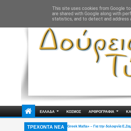
ΔΗΜΟΣΙΑ ΤΑΞΗ
ΕΓΚΛΗΜΑΤΙΚΟΤΗΤΑ
ΦΑΚΕΛΩΜΑΤΑ
ΑΠΟΨΕ
This site uses cookies from Google to 
are shared with Google along with per
statistics, and to detect and address 
ΕΛΛΑΔΑ
ΚΟΣΜΟΣ
ΑΡΘΡΟΓΡΑΦΙΑ
ΚΑ
ΤΡΕΧΟΝΤΑ ΝΕΑ
ήφθη στη Γερμανία εκτελεστής της «Greek Mafia» – Για την δολοφνία Ε.Ζαμπού