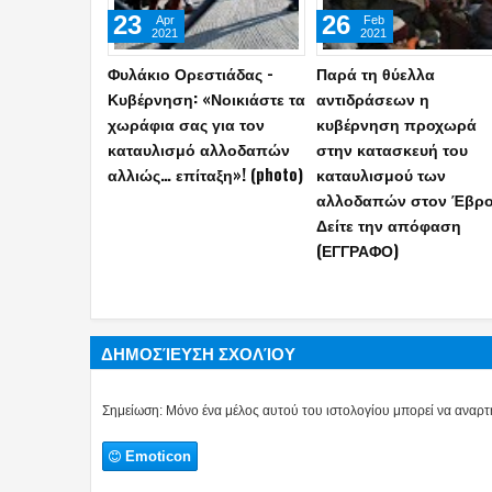
27
08
Mar
Aug
2020
2026
Παναγιωτόπουλος:
Συνελήφθη στη Γερμαν
Διαλύεται ο καταυλισμός
εκτελεστής της «Greek
μεταναστών στον Έβρο
Mafia» – Για την δολοφ
Ε.Ζαμπούνη με 97
σφαίρες με Καλάσνικο
ΔΗΜΟΣΊΕΥΣΗ ΣΧΟΛΊΟΥ
Σημείωση: Μόνο ένα μέλος αυτού του ιστολογίου μπορεί να αναρτή
Emoticon