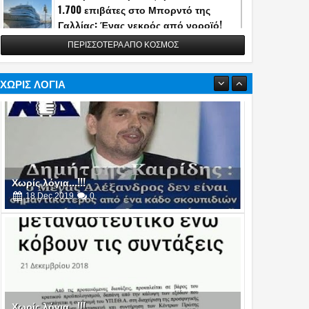
1.700 επιβάτες στο Μπορντό της
Γαλλίας: Ένας νεκρός από νοροϊό!
13
May
2026
0
ΠΕΡΙΣΣΟΤΕΡΑ ΑΠΟ ΚΟΣΜΟΣ
Η Τουρκία αποκάλυψε την κατασκευή
του διηπειρωτικού πυραύλου
Yildirimhan ακτίνας δράσης 6.000 χλμ.!
ΧΩΡΙΣ ΛΟΓΙΑ
(video)
06
May
2026
0
Πυρά στο δείπνο ανταποκριτών του
Λευκού Οίκου - Απομακρύνθηκε ο
Τραμπ
26
Apr
2026
0
Χωρίς λόγια...!!!
16
Oct
2019
0