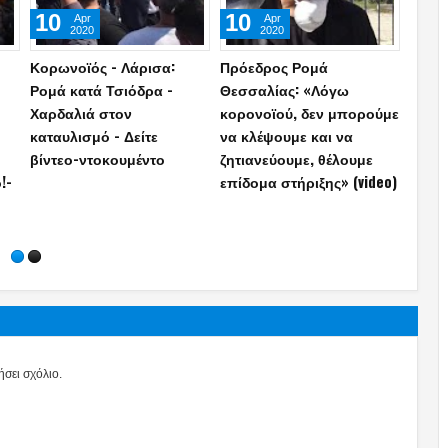
28
26
23
Jul
Jul
2026
2026
ία
Ο γιος του Μ.Ιατρόπουλου
Άννα Κουρουπού:
Φυλάκ
είναι ο γνωστός τράπερ
Ανάρτηση «κόλαφος» για
Κυβέρ
νία
που συνελήφθη μετά από
την υπόθεση Σταύρου
χωράφ
καταδίωξη στη Νέα
Γεωργίου – Η κpυφń ζωή
κατα
φ
Σμύρνη! (photo)
(photo)
αλλιώ
σει σχόλιο.