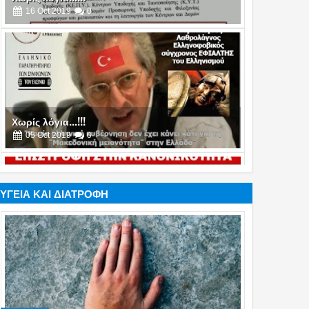
Χωρίς λόγια...!!!
05
Oct
2019
0
Χωρίς λόγια...!!!
17
Jul
2019
0
ΥΓΕΙΑ ΚΑΙ ΔΙΑΤΡΟΦΗ
Χωρίς λόγια...!!!
16
Jul
2019
0