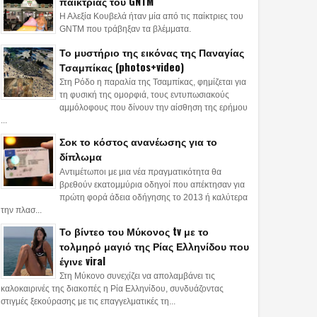
παίκτριας του GNTM
26
10
Apr
Feb
Apr
Η Αλεξία Κουβελά ήταν μία από τις παίκτριες του
2021
2021
2020
GNTM που τράβηξαν τα βλέμματα.
ιο Ορεστιάδας -
Παρά τη θύελλα
Κορωνοϊός - Λ
Το μυστήριο της εικόνας της Παναγίας
νηση: «Νοικιάστε τα
αντιδράσεων η
Ρομά κατά Τσιό
Τσαμπίκας (photos+video)
ια σας για τον
κυβέρνηση προχωρά
Χαρδαλιά στον
Στη Ρόδο η παραλία της Τσαμπίκας, φημίζεται για
υλισμό αλλοδαπών
στην κατασκευή του
καταυλισμό - Δ
τη φυσική της ομορφιά, τους εντυπωσιακούς
αμμόλοφους που δίνουν την αίσθηση της ερήμου
ς… επίταξη»! (photo)
καταυλισμού των
βίντεο-ντοκουμ
...
αλλοδαπών στον Έβρο!-
Σοκ το κόστος ανανέωσης για το
Δείτε την απόφαση
δίπλωμα
(ΕΓΓΡΑΦΟ)
Αντιμέτωποι με μια νέα πραγματικότητα θα
βρεθούν εκατομμύρια οδηγοί που απέκτησαν για
πρώτη φορά άδεια οδήγησης το 2013 ή καλύτερα
την πλασ...
Το βίντεο του Μύκονος tv με το
τολμηρό μαγιό της Ρίας Ελληνίδου που
έγινε viral
Στη Μύκονο συνεχίζει να απολαμβάνει τις
καλοκαιρινές της διακοπές η Ρία Ελληνίδου, συνδυάζοντας
στιγμές ξεκούρασης με τις επαγγελματικές τη...