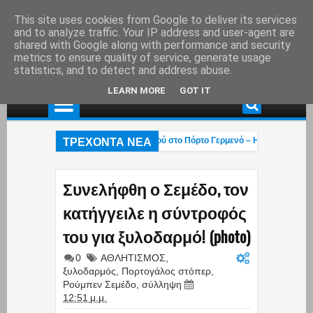
This site uses cookies from Google to deliver its services
and to analyze traffic. Your IP address and user-agent are
shared with Google along with performance and security
metrics to ensure quality of service, generate usage
statistics, and to detect and address abuse.
LEARN MORE
GOT IT
ΤΡΕΧΟΝΤΑ ΝΕΑ
.Χαλκιάς: Στάχτη το εξοχικό του ηθοποιού στο Πόρτο Γερμενό – Η ανάρτηση του 
Έρχεται η «επαγγελματική ασφάλιση»! – Η κυβέρνηση μετακυλά την ευθύνη στου
«Οι βάρβαροι πέρασαν»: Οι Έλληνες έκαναν ό,τι μπορούσαν με τα Patriot αλλά 
Συνελήφθη ο Σεμέδο, τον
κατήγγειλε η σύντροφός
του για ξυλοδαρμό! (photo)
0
ΑΘΛΗΤΙΣΜΟΣ
,
ξυλοδαρμός
,
Πορτογάλος στόπερ
,
Ρούμπεν Σεμέδο
,
σύλληψη
12:51 μ.μ.