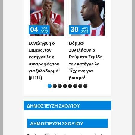
04
30
01
Jan
Aug
Jun
2022
2021
2026
Συνελήφθη ο
Βόμβα:
«Έφυγε» απ
Σεμέδο, τον
Συνελήφθη ο
ζωή ο πρώη
κατήγγειλε η
Ρούμπεν Σεμέδο,
ποδοσφαιρι
σύντροφός του
τον κατήγγειλε
της ΑΕΚ Μάρ
για ξυλοδαρμό!
17χρονη για
Οικονόμου (
(photo)
βιασμό!
ΔΗΜΟΣΊΕΥΣΗ ΣΧΟΛΊΟΥ
ΔΗΜΟΣΊΕΥΣΗ ΣΧΟΛΊΟΥ