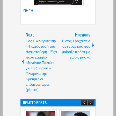
ΠΗΓΗ
Next
Previous
Γιος Γ.Φλωρινιώτη:
Εκτός Τροχαίας ο
«Η κατάστασή του
αστυνομικός που
είναι σταθερή - Έχει
μοίραζε πρόστιμα
πολύ χαμηλό
χωρίς μάσκα
οξυγόνο» Παλεύει
για τη ζωή του ο
Φλωρινιώτης:
Κρίσιμες οι
επόμενες ώρες
(photos)
RELATED POSTS