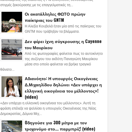
στιγμές ξεκούρασης με τις επαγγελματικές τη...
Οι ακατάλληλες ΦΩΤΟ πρώην
παίκτριας του GNTM
Η Αλεξία Κουβελά ήταν μία από τις παίκτριες του
GNTM που τράβηξαν τα βλέμματα.
Δεν φέρει ίχνη σύγκρουσης η Cayenne
του Μαυρίκου
Από τις φωτογραφίες φαίνεται πως το αυτοκίνητο
της συζύγου του εκδότη Παναγιώτη Μαυρίκου
μέσα στο οποίο φαίνεται να βρήκε τραγικό
θάνατο...
Αδιανόητο: Η υπουργός Οικογένειας
Δ.Μιχαηλίδου δηλώνει «Δεν υπάρχει η
ελληνική οικογένεια του μέλλοντος»!
(video)
«Δεν υπάρχει η ελληνική οικογένεια του μέλλοντος». Αυτή τη
φράση επέλεξε να ψελλίσει η υπουργός Οικογένειας της Νέας
Δημοκρατίας, Δόμνα Μιχ...
Oδηγούσε για 300 μέτρα με τον
τροχονόμο στο... παρμπρίζ! (video)