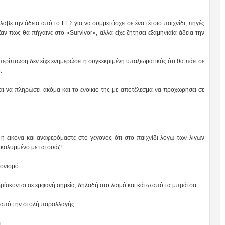
αβε την άδεια από το ΓΕΣ για να συμμετάσχει σε ένα τέτοιο παιχνίδι, πηγές
αν πως θα πήγαινε στο «Survivor», αλλά είχε ζητήσει εξαμηνιαία άδεια την
 περίπτωση δεν είχε ενημερώσει η συγκεκριμένη υπαξιωματικός ότι θα πάει σε
.
αι να πληρώσει ακόμα και το ενοίκιο της με αποτέλεσμα να προχωρήσει σε
 η εικόνα και αναφερόμαστε στο γεγονός ότι στο παιχνίδι λόγω των λίγων
ι καλυμμένο με τατουάζ!
ονισμό.
βρίσκονται σε εμφανή σημεία, δηλαδή στο λαιμό και κάτω από τα μπράτσα.
 από την στολή παραλλαγής.
ι.