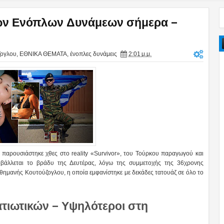
ικών Ενόπλων Δυνάμεων σήμερα –
ζογλου
,
ΕΘΝΙΚΑ ΘΕΜΑΤΑ
,
ένοπλες δυνάμεις
2:01 μ.μ.
παρουσιάστηκε χθες στο reality «Survivor», του Τούρκου παραγωγού και
ροβάλλεται το βράδυ της Δευτέρας, λόγω της συμμετοχής της 36χρονης
θημανής Κουτούζογλου, η οποία εμφανίστηκε με δεκάδες τατουάζ σε όλο το
ατιωτικών – Υψηλότεροι στη