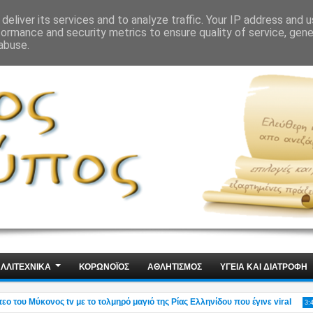
ΙΣ
ΤΕΧΝΟΛΟΓΙΑ
ΧΩΡΙΣ ΛΟΓΙΑ
deliver its services and to analyze traffic. Your IP address and 
formance and security metrics to ensure quality of service, gen
abuse.
ΛΛΙΤΕΧΝΙΚΑ
ΚΟΡΩΝΟΪΟΣ
ΑΘΛΗΤΙΣΜΟΣ
ΥΓΕΙΑ ΚΑΙ ΔΙΑΤΡΟΦΗ
ου Μύκονος tv με το τολμηρό μαγιό της Ρίας Ελληνίδου που έγινε viral
3:49 PM