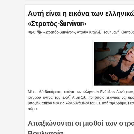
Αυτή είναι η εικόνα των ελλην
«Στρατός-Survivor»
0
«Στρατός-Survivor»
,
Ατζούν Ιλιτζαλί
,
Γεσθημανή Κουτού
Μία πολύ δυσάρεστη εικόνα των ελληνικών Ενόπλων Δυνάμεων, 
ισχυρού άντρα του ΣΚΑΪ Α.Ιλιτζαλί, το οποίο ξεκίνησε να π
υπαξιωματικού των ειδικών δυνάμεων του ΕΣ από την Δράμα, Γεσ
σώμα.
Απαξιώνονται οι μισθοί των στρ
Βουλγαρία