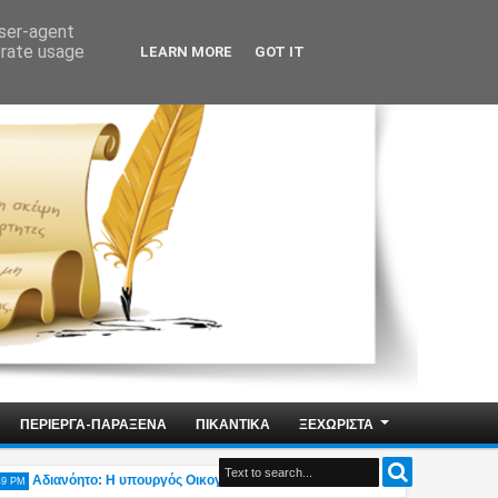
user-agent
erate usage
LEARN MORE
GOT IT
ΠΕΡΙΕΡΓΑ-ΠΑΡΑΞΕΝΑ
ΠΙΚΑΝΤΙΚΑ
ΞΕΧΩΡΙΣΤΑ
Αδιανόητο: Η υπουργός Οικογένειας Δ.Μιχαηλίδου δηλώνει «Δεν υπάρχει η ελλη