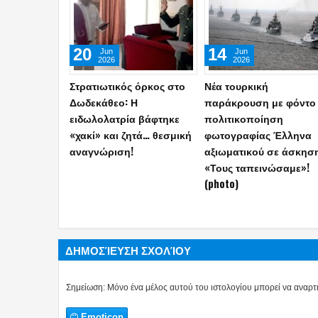
22
18
Jul
Jul
2026
2026
ΓΕΣ: Αυτά είναι τα νέα
Κως: Κινηματογραφική
διακριτικά Μονίμων
σύλληψη τριών Τούρκ
Υπαξιωματικών και
μετά από καταδίωξη με
ΕΠΟΠ–Έτσι θα φέρονται
jet ski και εντοπισμό
στις στολές (photos)
όπλου
ΔΗΜΟΣΊΕΥΣΗ ΣΧΟΛΊΟΥ
Σημείωση: Μόνο ένα μέλος αυτού του ιστολογίου μπορεί να αναρτή
Emoticon