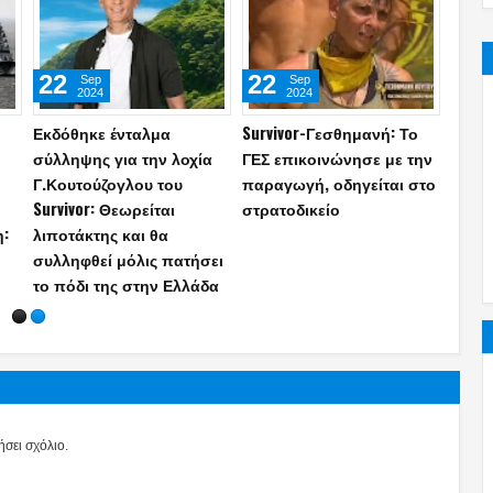
13
28
20
Jul
Jun
2026
2026
ΓΕΣ: Απαγορεύεται ρητά
Η Ελλάδα αλλάζει δόγμα:
Στρατ
ων
Στρατιωτικός εν’ ενεργεία
Το εξοπλιστικό σχέδιο-
Δωδε
να ασκεί ιδιωτικό έργο ή
μαμούθ έως το 2038 με F-
ειδω
εργασία–Ποιοι
35, drones, νέα υποβρύχια
«χακί
εξαιρούνται
και όπλα που αλλάζουν
αναγ
τις ισορροπίες
σει σχόλιο.