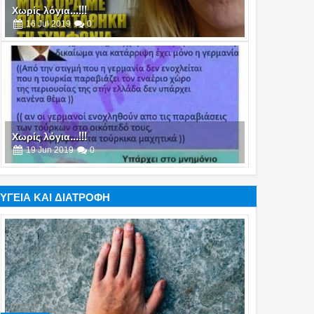
Χωρίς λόγια...!!!
19
Jun
2019
0
Χωρίς λόγια...!!!
25
Apr
2019
0
ΥΓΕΙΑ ΚΑΙ ΔΙΑΤΡΟΦΗ
Χωρίς λόγια...!!!
21
Mar
2019
0