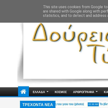
ΔΗΜΟΣΙΑ ΤΑΞΗ
ΕΓΚΛΗΜΑΤΙΚΟΤΗΤΑ
ΦΑΚΕΛΩΜΑΤΑ
ΑΠΟΨΕ
This site uses cookies from Google to 
are shared with Google along with per
statistics, and to detect and address 
ΕΛΛΑΔΑ
ΚΟΣΜΟΣ
ΑΡΘΡΟΓΡΑΦΙΑ
ΚΑ
ΤΡΕΧΟΝΤΑ ΝΕΑ
ιού στο Πόρτο Γερμενό – Η ανάρτηση του γιου του (photo)
Το βίντεο τ
02:38 AM