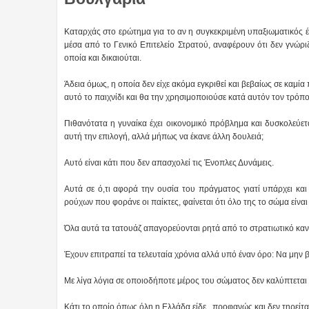
Καταρχάς στο ερώτημα για το αν η συγκεκριμένη υπαξιωματικός έλ
μέσα από το Γενικό Επιτελείο Στρατού, αναφέρουν ότι δεν γνώριζ
οποία και δικαιούται.
Άδεια όμως, η οποία δεν είχε ακόμα εγκριθεί και βεβαίως σε καμία
αυτό το παιχνίδι και θα την χρησιμοποιούσε κατά αυτόν τον τρόπο
Πιθανότατα η γυναίκα έχει οικονομικό πρόβλημα και δυσκολεύετ
αυτή την επιλογή, αλλά μήπως να έκανε άλλη δουλειά;
Αυτό είναι κάτι που δεν απασχολεί τις Ένοπλες Δυνάμεις.
Αυτά σε ό,τι αφορά την ουσία του πράγματος γιατί υπάρχει και
ρούχων που φοράνε οι παίκτες, φαίνεται ότι όλο της το σώμα είνα
Όλα αυτά τα τατουάζ απαγορεύονται ρητά από το στρατιωτικό καν
Έχουν επιτραπεί τα τελευταία χρόνια αλλά υπό έναν όρο: Να μην 
Με λίγα λόγια σε οποιοδήποτε μέρος του σώματος δεν καλύπτεται
Κάτι το οποίο όπως όλη η Ελλάδα είδε, προφανώς και δεν τηρείτα