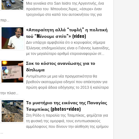
Μια γυναίκα στο San Isidro της Αργεντινής, ένα
προάστιο του Μπουένος Άιρες, «έσυρε» έναν
τροχονόμο στο καπό του αυτοκινήτου της για
περ...
«Απαραίτητη αλλά “τυφλή” η πολιτική
τού “Mένουμε σπίτι”» (video)
Δεν υπάρχει αμφιβολία ότι ο κορυφαίος σήμερα
Έλληνας επιδημιολόγος είναι ο Γιάννης Ιωαννίδης,
με τον μεγαλύτερο αριθμό ετεροαναφορών στ...
Σοκ το κόστος ανανέωσης για το
δίπλωμα
Αντιμέτωποι με μια νέα πραγματικότητα θα
βρεθούν εκατομμύρια οδηγοί που απέκτησαν για
πρώτη φορά άδεια οδήγησης το 2013 ή καλύτερα
την πλασ...
Το μυστήριο της εικόνας της Παναγίας
Τσαμπίκας (photos+video)
Στη Ρόδο η παραλία της Τσαμπίκας, φημίζεται για
τη φυσική της ομορφιά, τους εντυπωσιακούς
αμμόλοφους που δίνουν την αίσθηση της ερήμου
...