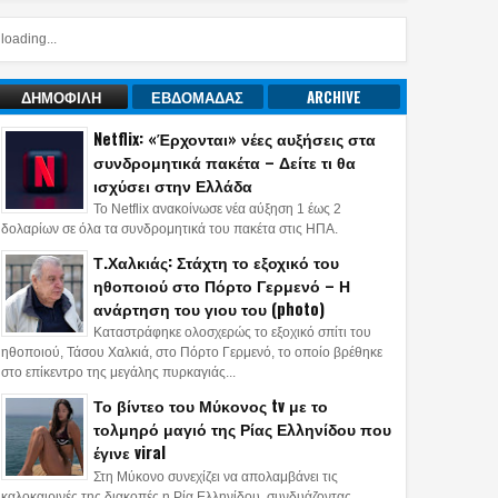
loading...
ΔΗΜΟΦΙΛΗ
ΕΒΔΟΜΑΔΑΣ
ARCHIVE
Netflix: «Έρχονται» νέες αυξήσεις στα
συνδρομητικά πακέτα – Δείτε τι θα
ισχύσει στην Ελλάδα
Το Netflix ανακοίνωσε νέα αύξηση 1 έως 2
δολαρίων σε όλα τα συνδρομητικά του πακέτα στις ΗΠΑ.
Τ.Χαλκιάς: Στάχτη το εξοχικό του
ηθοποιού στο Πόρτο Γερμενό – Η
ανάρτηση του γιου του (photo)
Καταστράφηκε ολοσχερώς το εξοχικό σπίτι του
ηθοποιού, Τάσου Χαλκιά, στο Πόρτο Γερμενό, το οποίο βρέθηκε
στο επίκεντρο της μεγάλης πυρκαγιάς...
Το βίντεο του Μύκονος tv με το
τολμηρό μαγιό της Ρίας Ελληνίδου που
έγινε viral
Στη Μύκονο συνεχίζει να απολαμβάνει τις
καλοκαιρινές της διακοπές η Ρία Ελληνίδου, συνδυάζοντας