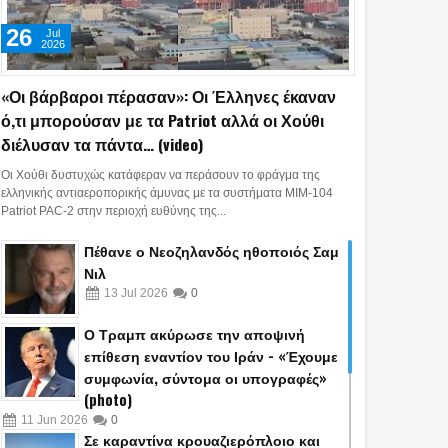
26
Jul
2026
«Οι βάρβαροι πέρασαν»: Οι Έλληνες έκαναν
ό,τι μπορούσαν με τα Patriot αλλά οι Χούθι
διέλυσαν τα πάντα… (video)
Οι Χούθι δυστυχώς κατάφεραν να περάσουν το φράγμα της
ελληνικής αντιαεροπορικής άμυνας με τα συστήματα MIM-104
Patriot PAC-2 στην περιοχή ευθύνης της...
Πέθανε ο Νεοζηλανδός ηθοποιός Σαμ
Νιλ
13
Jul
2026
0
Ο Τραμπ ακύρωσε την αποψινή
επίθεση εναντίον του Ιράν - «Έχουμε
συμφωνία, σύντομα οι υπογραφές»
(photo)
11
Jun
2026
0
Σε καραντίνα κρουαζιερόπλοιο και