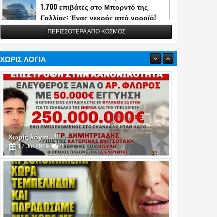
1.700 επιβάτες στο Μπορντό της
Γαλλίας: Ένας νεκρός από νοροϊό!
13
May
2026
0
ΠΕΡΙΣΣΟΤΕΡΑ ΑΠΟ ΚΟΣΜΟΣ
Η Τουρκία αποκάλυψε την κατασκευή
του διηπειρωτικού πυραύλου
Χωρίς λόγια...!!!
Yildirimhan ακτίνας δράσης 6.000 χλμ.!
ΧΩΡΙΣ ΛΟΓΙΑ
17
Jul
2019
0
(video)
06
May
2026
0
Πυρά στο δείπνο ανταποκριτών του
Λευκού Οίκου - Απομακρύνθηκε ο
Τραμπ
26
Apr
2026
0
Χωρίς λόγια...!!!
16
Jul
2019
0