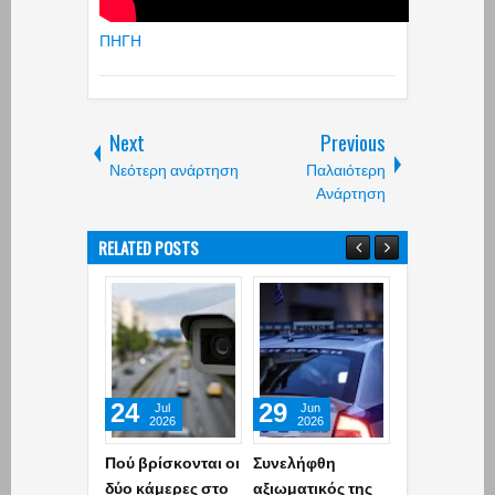
ΠΗΓΗ
Next
Previous
Νεότερη ανάρτηση
Παλαιότερη
Ανάρτηση
RELATED POSTS
24
29
20
Jul
Jun
Jun
2026
2026
2026
Πού βρίσκονται οι
Συνελήφθη
Μέγαρα: Έτρ
δύο κάμερες στο
αξιωματικός της
με 203 χλμ.