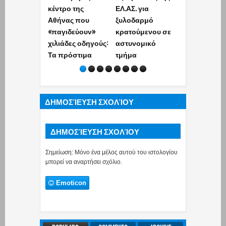
κέντρο της
ΕΛ.ΑΣ. για
και όταν τον
Αθήνας που
ξυλοδαρμό
έπιασαν
«παγιδεύουν»
κρατούμενου σε
προσπάθησ
χιλιάδες οδηγούς:
αστυνομικό
δωροδοκήσε
Τα πρόστιμα
τμήμα
τους
αστυνομικο
(photo)
ΔΗΜΟΣΊΕΥΣΗ ΣΧΟΛΊΟΥ
ΔΗΜΟΣΊΕΥΣΗ ΣΧΟΛΊΟΥ
Σημείωση: Μόνο ένα μέλος αυτού του ιστολογίου
μπορεί να αναρτήσει σχόλιο.
Emoticon