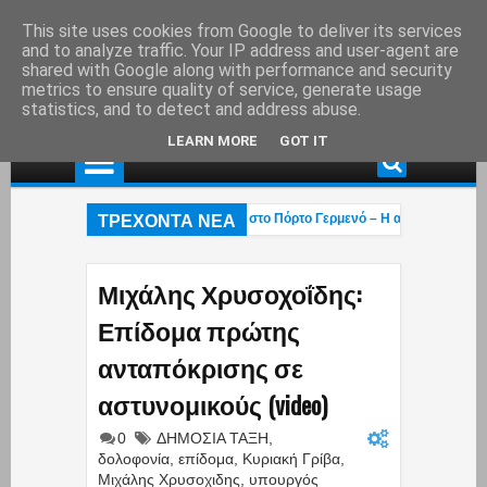
This site uses cookies from Google to deliver its services
and to analyze traffic. Your IP address and user-agent are
shared with Google along with performance and security
metrics to ensure quality of service, generate usage
statistics, and to detect and address abuse.
LEARN MORE
GOT IT
ΤΡΕΧΟΝΤΑ ΝΕΑ
αλκιάς: Στάχτη το εξοχικό του ηθοποιού στο Πόρτο Γερμενό – Η ανάρτηση του γιο
εται η «επαγγελματική ασφάλιση»! – Η κυβέρνηση μετακυλά την ευθύνη στους 
ι βάρβαροι πέρασαν»: Οι Έλληνες έκαναν ό,τι μπορούσαν με τα Patriot αλλά οι 
Μιχάλης Χρυσοχοΐδης:
Επίδομα πρώτης
ανταπόκρισης σε
αστυνομικούς (video)
0
ΔΗΜΟΣΙΑ ΤΑΞΗ
,
δολοφονία
,
επίδομα
,
Κυριακή Γρίβα
,
Μιχάλης Χρυσοχιδης
,
υπουργός