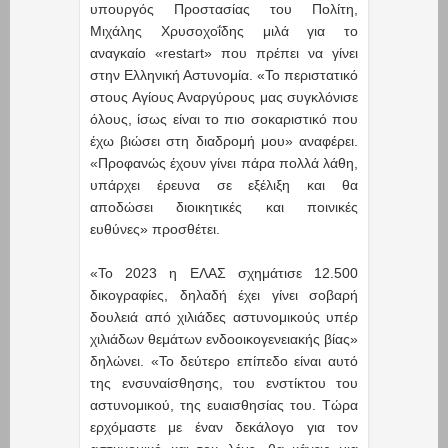
υπουργός Προστασίας του Πολίτη,
Μιχάλης Χρυσοχοΐδης μιλά για το
αναγκαίο «restart» που πρέπει να γίνει
στην Ελληνική Αστυνομία. «Το περιστατικό
στους Αγίους Αναργύρους μας συγκλόνισε
όλους, ίσως είναι το πιο σοκαριστικό που
έχω βιώσει στη διαδρομή μου» αναφέρει.
«Προφανώς έχουν γίνει πάρα πολλά λάθη,
υπάρχει έρευνα σε εξέλιξη και θα
αποδώσει διοικητικές και ποινικές
ευθύνες» προσθέτει.
«Το 2023 η ΕΛΑΣ σχημάτισε 12.500
δικογραφίες, δηλαδή έχει γίνει σοβαρή
δουλειά από χιλιάδες αστυνομικούς υπέρ
χιλιάδων θεμάτων ενδοοικογενειακής βίας»
δηλώνει. «Το δεύτερο επίπεδο είναι αυτό
της ενσυναίσθησης, του ενστίκτου του
αστυνομικού, της ευαισθησίας του. Τώρα
ερχόμαστε με έναν δεκάλογο για τον