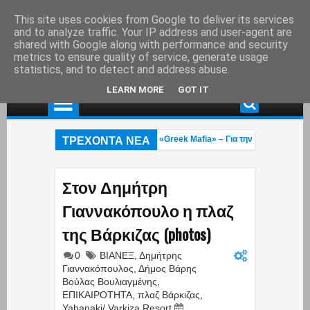
This site uses cookies from Google to deliver its services
and to analyze traffic. Your IP address and user-agent are
shared with Google along with performance and security
metrics to ensure quality of service, generate usage
statistics, and to detect and address abuse.
LEARN MORE
GOT IT
ΤΡΕΧΟΝΤΑ ΝΕΑ
υνελήφθη στη Γερμανία εκτελεστής της «Greek Mafia» – Για την δολοφνία Ε.Ζ
ο πυροσβέστες 23 και 27 ετών κάηκαν στην φωτιά που μαίνεται στο Ρέθυμνο: 
ννα Κουρουπού: Ανάρτηση «κόλαφος» για την υπόθεση Σταύρου Γεωργίου – Η 
Στον Δημήτρη
Γιαννακόπουλο η πλαζ
της Βάρκιζας (photos)
0
ΒΙΑΝΕΞ
,
Δημήτρης
Γιαννακόπουλος
,
Δήμος Βάρης
Βούλας Βουλιαγμένης
,
ΕΠΙΚΑΙΡΟΤΗΤΑ
,
πλαζ Βάρκιζας
,
Yabanaki/ Varkiza Resort