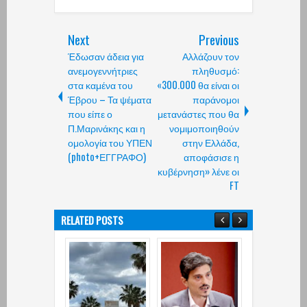
Next
Previous
Έδωσαν άδεια για
Αλλάζουν τον
ανεμογεννήτριες
πληθυσμό:
στα καμένα του
«300.000 θα είναι οι
Έβρου – Τα ψέματα
παράνομοι
που είπε ο
μετανάστες που θα
Π.Μαρινάκης και η
νομιμοποιηθούν
ομολογία του ΥΠΕΝ
στην Ελλάδα,
(photo+ΕΓΓΡΑΦΟ)
αποφάσισε η
κυβέρνηση» λένε οι
FT
RELATED POSTS