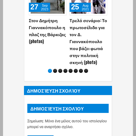
27
25
21
Sep
Aug
Aug
2023
2021
2021
Στον Δημήτρη
Τρελό σενάριο: Το
Δ.Γιαννακό
Γιαννακόπουλο η
πρωτοσέλιδο για
ς: «Όσοι
πλαζ της Βάρκιζας
τον Δ.
καταλαβαίνο
(photos)
Γιαννακόπουλο
μιλήσουν αν
που βάζει φωτιά
- Μήπως και
στην πολιτική
μπορέσουμε
σκηνή (photo)
σώσουμε ότ
σώζεται»
(photo+videos
ΔΗΜΟΣΊΕΥΣΗ ΣΧΟΛΊΟΥ
ΔΗΜΟΣΊΕΥΣΗ ΣΧΟΛΊΟΥ
Σημείωση: Μόνο ένα μέλος αυτού του ιστολογίου
μπορεί να αναρτήσει σχόλιο.